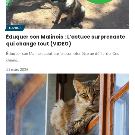
CANINS
Éduquer son Malinois : L’astuce surprenante
qui change tout (VIDEO)
Éduquer son Malinois peut parfois sembler être un défi ardu. Ces
chiens,
…
11 mars 2026