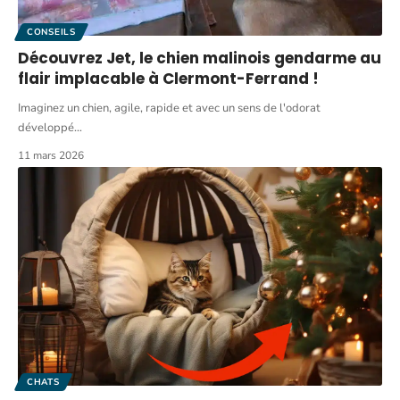
CONSEILS
Découvrez Jet, le chien malinois gendarme au
flair implacable à Clermont-Ferrand !
Imaginez un chien, agile, rapide et avec un sens de l'odorat
développé
…
11 mars 2026
CHATS