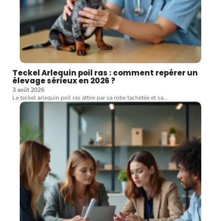
Teckel Arlequin poil ras : comment repérer un
élevage sérieux en 2026 ?
3 août 2026
Le teckel arlequin poil ras attire par sa robe tachetée et sa
…