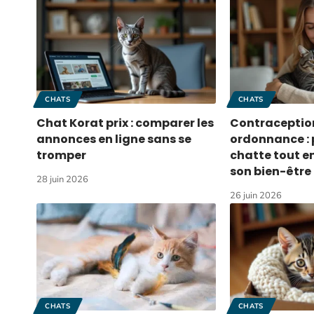
CHATS
CHATS
Chat Korat prix : comparer les
Contraceptio
annonces en ligne sans se
ordonnance : 
tromper
chatte tout e
son bien-être
28 juin 2026
26 juin 2026
CHATS
CHATS