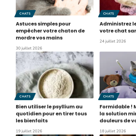
CHATS
CHATS
Astuces simples pour
Administrez 
empêcher votre chaton de
votre chat san
mordre vos mains
24 juillet 2026
30 juillet 2026
CHATS
CHATS
Bien utiliser le psyllium au
Formidable ! 
quotidien pour en tirer tous
la solution mi
les bienfaits
douleurs de v
19 juillet 2026
18 juillet 2026