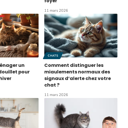
foyer
11 mars 2026
CHATS
nager un
Comment distinguer les
douillet pour
miaulements normaux des
hiver
signaux d’alerte chez votre
chat ?
11 mars 2026