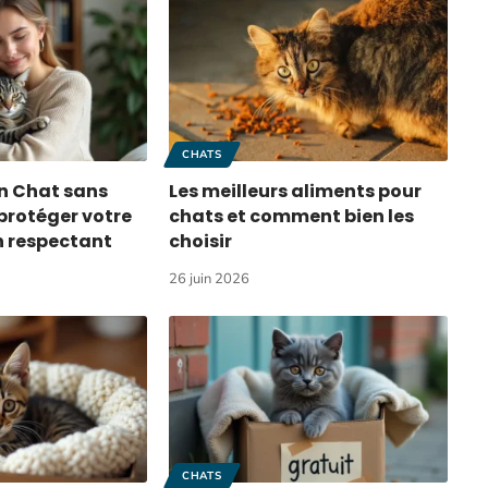
CHATS
n Chat sans
Les meilleurs aliments pour
protéger votre
chats et comment bien les
n respectant
choisir
26 juin 2026
CHATS