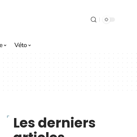
e
Véto
Les derniers