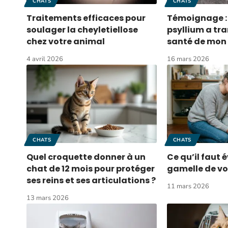
CHATS
CHATS
Traitements efficaces pour
Témoignage :
soulager la cheyletiellose
psyllium a tr
chez votre animal
santé de mon
4 avril 2026
16 mars 2026
CHATS
CHATS
Quel croquette donner à un
Ce qu’il faut 
chat de 12 mois pour protéger
gamelle de vo
ses reins et ses articulations ?
11 mars 2026
13 mars 2026