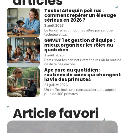
articles
Teckel Arlequin poil ras :
comment repérer un élevage
sérieux en 2026 ?
3 août 2026
Le teckel arlequin poil ras attire par sa robe
tachetée et sa
…
GMVET 1 et gestion d’équipe :
mieux organiser les rôles au
quotidien
1 août 2026
Rares sont les cabinets vétérinaires où la routine
ne dicte pas encore
…
Ape care au quotidien :
routines de soins qui changent
la vie des primates
31 juillet 2026
Un chiffre brut, une constatation sans appel :
plus de 300 primates
…
Article favori