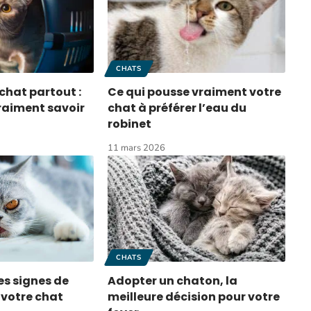
CHATS
hat partout :
Ce qui pousse vraiment votre
vraiment savoir
chat à préférer l’eau du
robinet
11 mars 2026
CHATS
es signes de
Adopter un chaton, la
 votre chat
meilleure décision pour votre