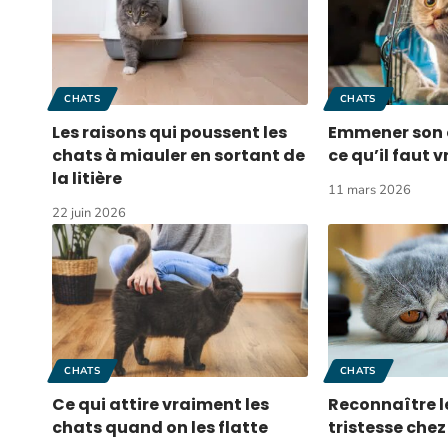
CHATS
CHATS
Les raisons qui poussent les
Emmener son c
chats à miauler en sortant de
ce qu’il faut 
la litière
11 mars 2026
22 juin 2026
CHATS
CHATS
Ce qui attire vraiment les
Reconnaître l
chats quand on les flatte
tristesse chez