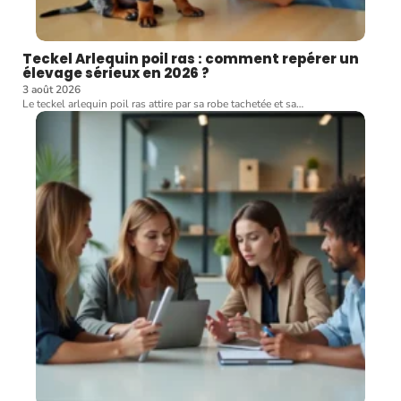
Teckel Arlequin poil ras : comment repérer un
élevage sérieux en 2026 ?
3 août 2026
Le teckel arlequin poil ras attire par sa robe tachetée et sa
…