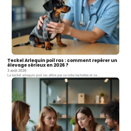
Teckel Arlequin poil ras : comment repérer un
élevage sérieux en 2026 ?
3 août 2026
Le teckel arlequin poil ras attire par sa robe tachetée et sa
…