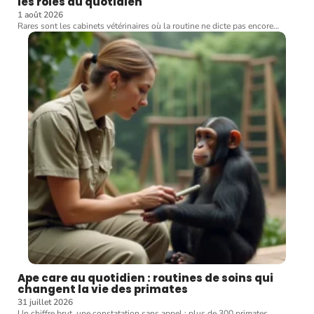
les rôles au quotidien
1 août 2026
Rares sont les cabinets vétérinaires où la routine ne dicte pas encore
…
Ape care au quotidien : routines de soins qui
changent la vie des primates
31 juillet 2026
Un chiffre brut, une constatation sans appel : plus de 300 primates
…