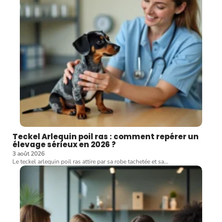
Teckel Arlequin poil ras : comment repérer un
élevage sérieux en 2026 ?
3 août 2026
Le teckel arlequin poil ras attire par sa robe tachetée et sa
…