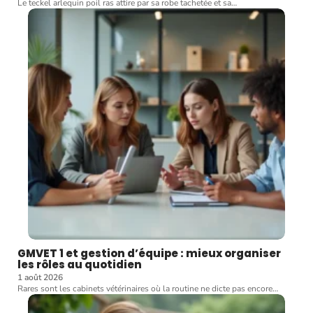
Le teckel arlequin poil ras attire par sa robe tachetée et sa
…
GMVET 1 et gestion d’équipe : mieux organiser
les rôles au quotidien
1 août 2026
Rares sont les cabinets vétérinaires où la routine ne dicte pas encore
…