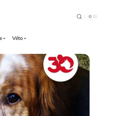
e
Véto