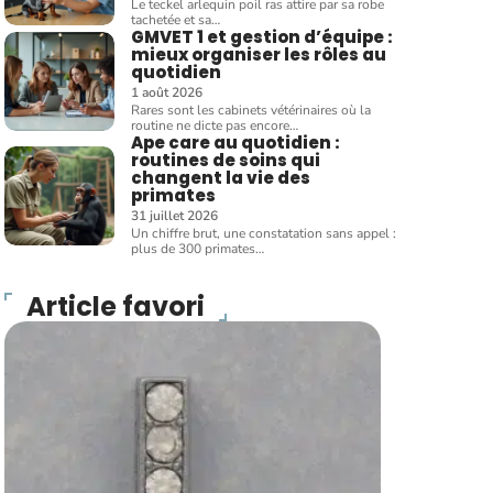
Le teckel arlequin poil ras attire par sa robe
tachetée et sa
…
GMVET 1 et gestion d’équipe :
mieux organiser les rôles au
quotidien
1 août 2026
Rares sont les cabinets vétérinaires où la
routine ne dicte pas encore
…
Ape care au quotidien :
routines de soins qui
changent la vie des
primates
31 juillet 2026
Un chiffre brut, une constatation sans appel :
plus de 300 primates
…
Article favori