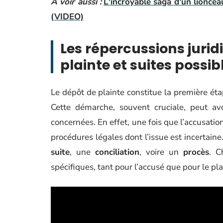
A voir aussi :
L'incroyable saga d'un lioncea
(VIDEO)
Les répercussions juridi
plainte et suites possib
Le dépôt de plainte constitue la première ét
Cette démarche, souvent cruciale, peut av
concernées. En effet, une fois que l’accusatio
procédures légales dont l’issue est incertain
suite
, une
conciliation
, voire un
procès
. C
spécifiques, tant pour l’accusé que pour le pl