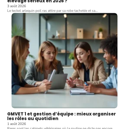
élevage sérieux en 2026 ?
3 août 2026
Le teckel arlequin poil ras attire par sa robe tachetée et sa
…
GMVET 1 et gestion d’équipe : mieux organiser
les rôles au quotidien
1 août 2026
Rares sont les cabinets vétérinaires où la routine ne dicte pas encore
…