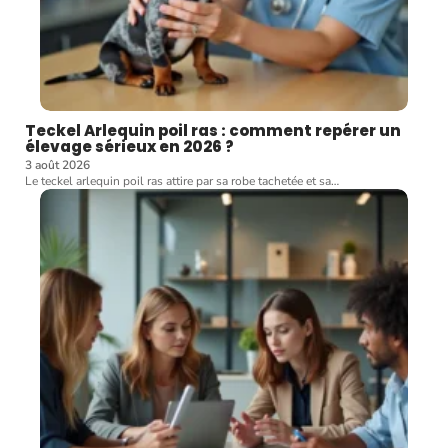
Teckel Arlequin poil ras : comment repérer un
élevage sérieux en 2026 ?
3 août 2026
Le teckel arlequin poil ras attire par sa robe tachetée et sa
…