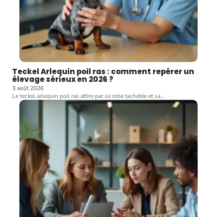
Teckel Arlequin poil ras : comment repérer un
élevage sérieux en 2026 ?
3 août 2026
Le teckel arlequin poil ras attire par sa robe tachetée et sa
…