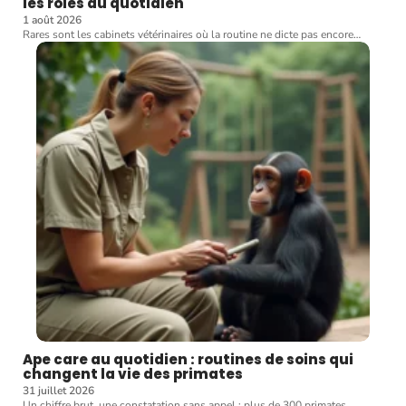
les rôles au quotidien
1 août 2026
Rares sont les cabinets vétérinaires où la routine ne dicte pas encore
…
Ape care au quotidien : routines de soins qui
changent la vie des primates
31 juillet 2026
Un chiffre brut, une constatation sans appel : plus de 300 primates
…