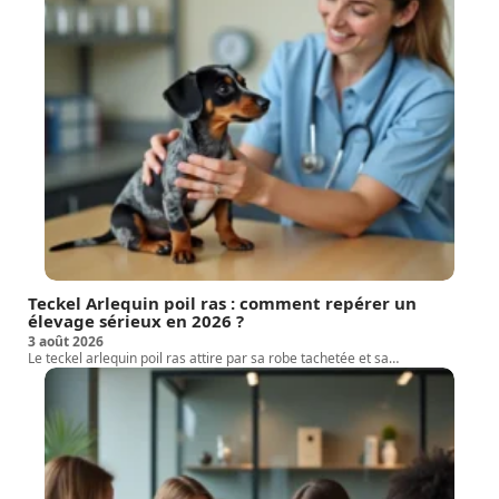
Teckel Arlequin poil ras : comment repérer un
élevage sérieux en 2026 ?
3 août 2026
Le teckel arlequin poil ras attire par sa robe tachetée et sa
…