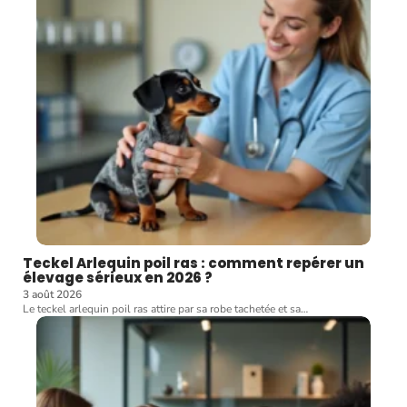
Teckel Arlequin poil ras : comment repérer un
élevage sérieux en 2026 ?
3 août 2026
Le teckel arlequin poil ras attire par sa robe tachetée et sa
…