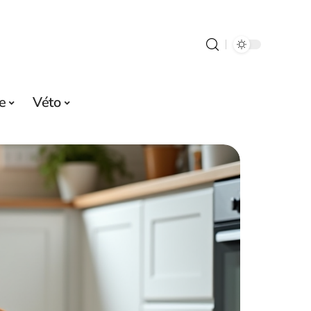
e
Véto