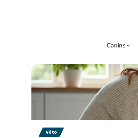
Canins
Véto