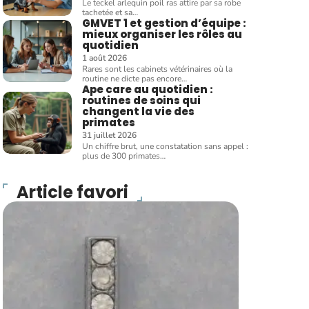
Le teckel arlequin poil ras attire par sa robe
tachetée et sa
…
GMVET 1 et gestion d’équipe :
mieux organiser les rôles au
quotidien
1 août 2026
Rares sont les cabinets vétérinaires où la
routine ne dicte pas encore
…
Ape care au quotidien :
routines de soins qui
changent la vie des
primates
31 juillet 2026
Un chiffre brut, une constatation sans appel :
plus de 300 primates
…
Article favori