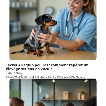
Teckel Arlequin poil ras : comment repérer un
élevage sérieux en 2026 ?
3 août 2026
Le teckel arlequin poil ras attire par sa robe tachetée et sa
…