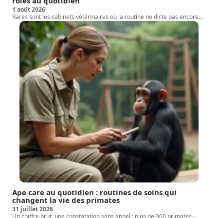
rôles au quotidien
1 août 2026
Rares sont les cabinets vétérinaires où la routine ne dicte pas encore
…
Ape care au quotidien : routines de soins qui
changent la vie des primates
31 juillet 2026
Un chiffre brut, une constatation sans appel : plus de 300 primates
…