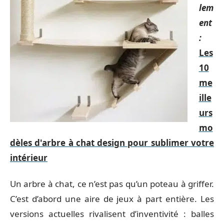
lem
ent
:
Les
10
me
ille
urs
mo
dèles d'arbre à chat design pour sublimer votre
intérieur
Un arbre à chat, ce n’est pas qu’un poteau à griffer.
C’est d’abord une aire de jeux à part entière. Les
versions actuelles rivalisent d’inventivité : balles