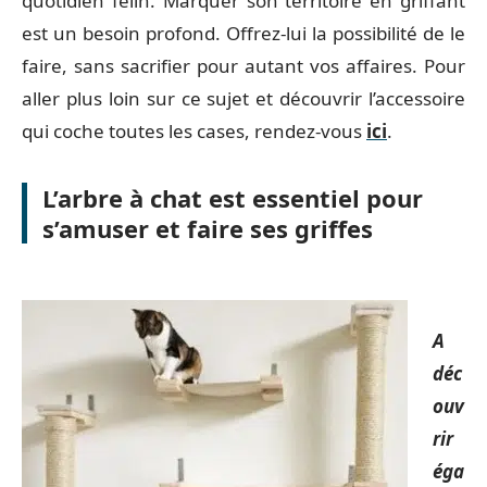
quotidien félin. Marquer son territoire en griffant
est un besoin profond. Offrez-lui la possibilité de le
faire, sans sacrifier pour autant vos affaires. Pour
aller plus loin sur ce sujet et découvrir l’accessoire
qui coche toutes les cases, rendez-vous
ici
.
L’arbre à chat est essentiel pour
s’amuser et faire ses griffes
A
déc
ouv
rir
éga