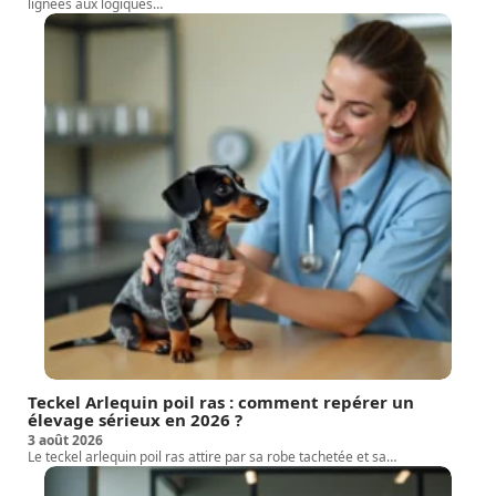
lignées aux logiques
…
Teckel Arlequin poil ras : comment repérer un
élevage sérieux en 2026 ?
3 août 2026
Le teckel arlequin poil ras attire par sa robe tachetée et sa
…