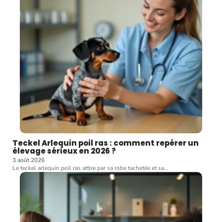
Teckel Arlequin poil ras : comment repérer un
élevage sérieux en 2026 ?
3 août 2026
Le teckel arlequin poil ras attire par sa robe tachetée et sa
…