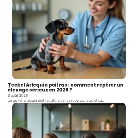
Teckel Arlequin poil ras : comment repérer un
élevage sérieux en 2026 ?
3 août 2026
Le teckel arlequin poil ras attire par sa robe tachetée et sa
…