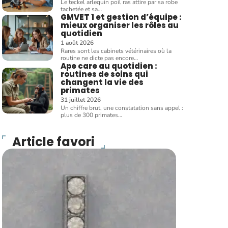
Le teckel arlequin poil ras attire par sa robe
tachetée et sa
…
GMVET 1 et gestion d’équipe :
mieux organiser les rôles au
quotidien
1 août 2026
Rares sont les cabinets vétérinaires où la
routine ne dicte pas encore
…
Ape care au quotidien :
routines de soins qui
changent la vie des
primates
31 juillet 2026
Un chiffre brut, une constatation sans appel :
plus de 300 primates
…
Article favori