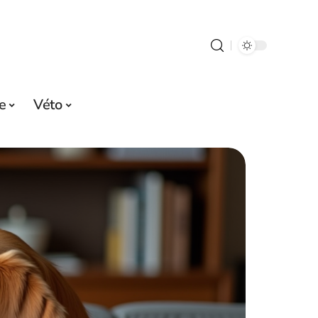
e
Véto