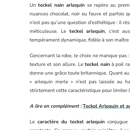
Un
teckel nain arlequin
se repère au premie
nuances chocolat, noir ou fauve et parfois qu
n’est pas qu’une question d’esthétique : il r
méticuleuse. Le
teckel arlequin
, c’est au
tempérament dynamique, fidèle à son maître et
Concernant la robe, le choix ne manque pas : 
texture et son allure. Le
teckel nain
à poil ra
donne une grâce toute britannique. Quant au po
« arlequin merle » n’est pas laissée au ha
strictement cette caractéristique pour limiter l
A lire en complément :
Teckel Arlequin et au
Le
caractère du teckel arlequin
conjugue é