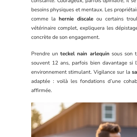
constante. Courageux, parfois opiniâtre, il s
besoins physiques et mentaux. Les propriétair
comme la
hernie discale
ou certains troub
vétérinaire complet, expliquera les dépistage
concrète de son engagement.
Prendre un
teckel nain arlequin
sous son to
souvent 12 ans, parfois bien davantage si l
environnement stimulant. Vigilance sur la
s
adaptée : voilà les fondations d’une coha
affirmée.