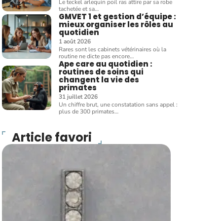
Le teckel arlequin poil ras attire par sa robe
tachetée et sa
…
GMVET 1 et gestion d’équipe :
mieux organiser les rôles au
quotidien
1 août 2026
Rares sont les cabinets vétérinaires où la
routine ne dicte pas encore
…
Ape care au quotidien :
routines de soins qui
changent la vie des
primates
31 juillet 2026
Un chiffre brut, une constatation sans appel :
plus de 300 primates
…
Article favori