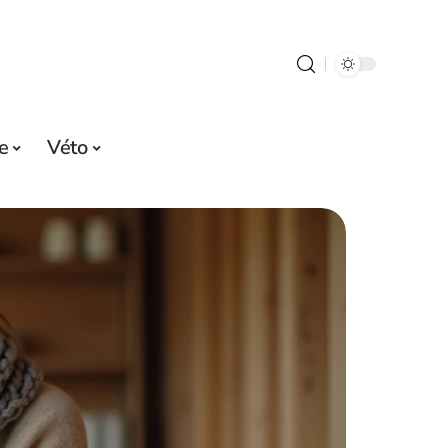
e
Véto