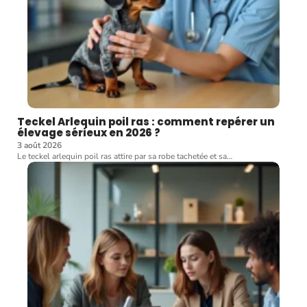
Teckel Arlequin poil ras : comment repérer un
élevage sérieux en 2026 ?
3 août 2026
Le teckel arlequin poil ras attire par sa robe tachetée et sa
…