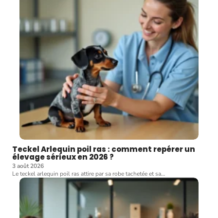
Teckel Arlequin poil ras : comment repérer un
élevage sérieux en 2026 ?
3 août 2026
Le teckel arlequin poil ras attire par sa robe tachetée et sa
…